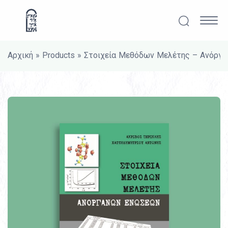
Μετάβαση στο περιεχόμενο
Αναζήτησ
Κυρ
Αρχική
»
Products
»
Στοιχεία Μεθόδων Μελέτης – Ανόργ