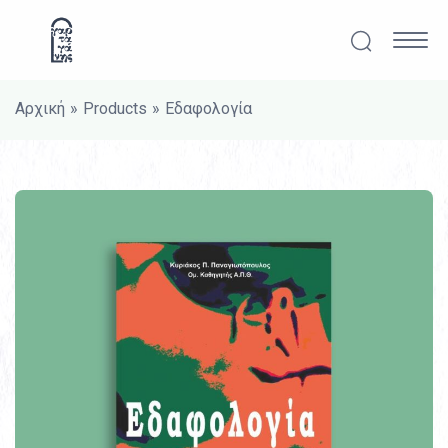
Μετάβαση στο περιεχόμενο
Αναζήτησ
Κυρ
Αρχική
»
Products
»
Εδαφολογία