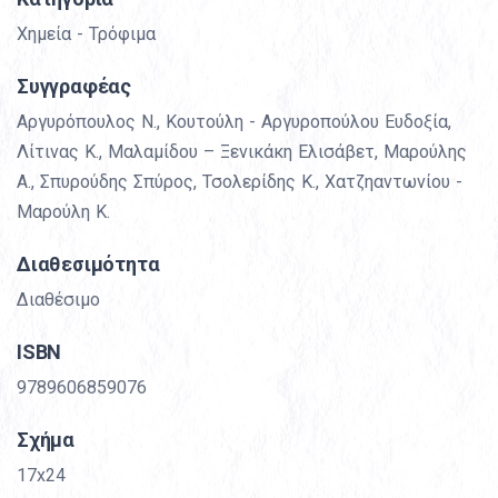
Χημεία - Τρόφιμα
Συγγραφέας
Αργυρόπουλος Ν.
,
Κουτούλη - Αργυροπούλου Ευδοξία
,
Λίτινας Κ.
,
Μαλαμίδου – Ξενικάκη Ελισάβετ
,
Μαρούλης
Α.
,
Σπυρούδης Σπύρος
,
Τσολερίδης Κ.
,
Χατζηαντωνίου -
Μαρούλη Κ.
Διαθεσιμότητα
Διαθέσιμο
ΙSBN
9789606859076
Σχήμα
17x24