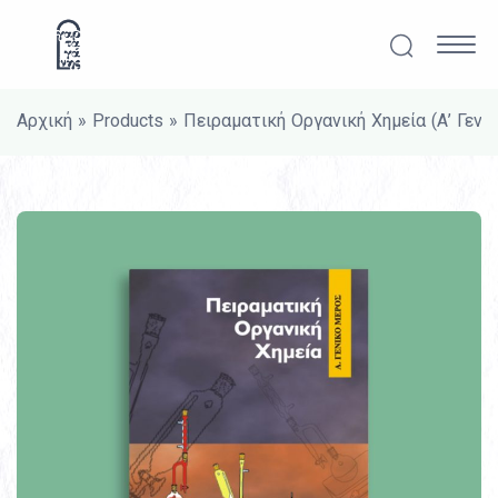
Μετάβαση στο περιεχόμενο
Αναζήτησ
Κυρ
Αρχική
»
Products
»
Πειραματική Οργανική Χημεία (Α’ Γενι