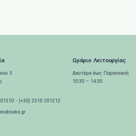
ία
Ωράριο Λειτουργίας
κου 3
Δευτέρα έως Παρασκευή:
η
10:30 – 14:30
201210 - (+30) 2310 201212
anisbooks.gr