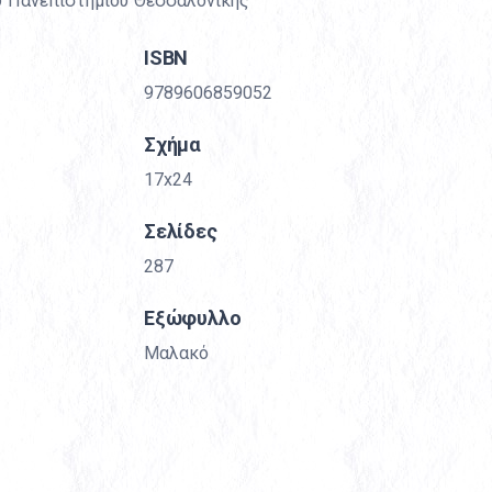
υ Πανεπιστημίου Θεσσαλονίκης
ΙSBN
9789606859052
Σχήμα
17x24
Σελίδες
287
Εξώφυλλο
Μαλακό