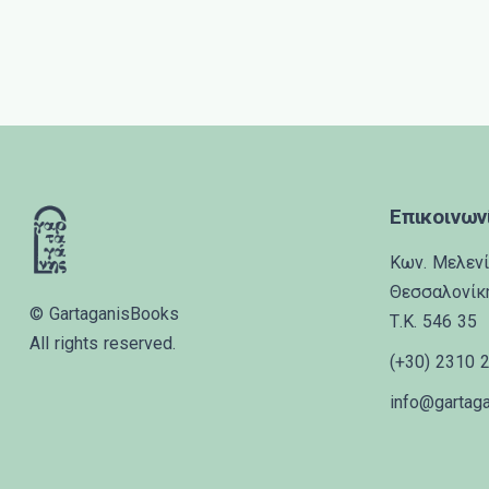
Επικοινων
Κων. Μελενί
Θεσσαλονίκ
© GartaganisBooks
Τ.Κ. 546 35
All rights reserved.
(+30) 2310 
info@gartag