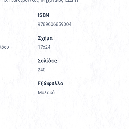
 ΑΠΘ, Ηλεκτρονικός Μηχανικός ΕΕΔΙΠ
ΙSBN
9789606859304
Σχήμα
ίδου -
17x24
Σελίδες
240
Εξώφυλλο
Μαλακό