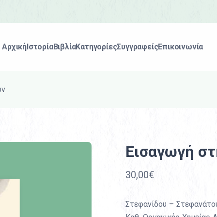
Αρχική
Ιστορία
Βιβλία
Κατηγορίες
Συγγραφείς
Επικοινωνία
ών
Εισαγωγή σ
30,00€
Στεφανίδου – Στεφανάτου